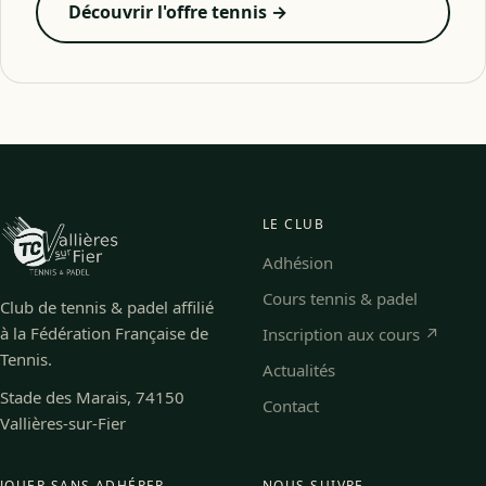
Découvrir l'offre tennis →
LE CLUB
Adhésion
Cours tennis & padel
Club de tennis & padel affilié
à la Fédération Française de
Inscription aux cours ↗
Tennis.
Actualités
Stade des Marais, 74150
Contact
Vallières-sur-Fier
JOUER SANS ADHÉRER
NOUS SUIVRE