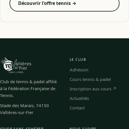
Découvrir l'offre tennis →
LE CLUB
Adhésion
Cours tennis & padel
Club de tennis & padel affilié
à la Fédération Française de
Inscription aux cours ↗
Tennis.
Actualités
Stade des Marais, 74150
Contact
Vallières-sur-Fier
JOUER SANS ADHÉRER
NOUS SUIVRE